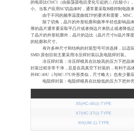
的电容比C0/C1（由振荡器电抗变化引起的△ƒ比较小）
小。当客户应用SC切晶体时，通常要采取B模抑制电路
由于不同的频率温度曲线TP的要求和需要，MSC、IT
除了切角，晶片的外形轮廓和曲率半径也影响晶体的
厚的晶片通常要采取平凸片或者倒边片来防止或者降低边
了晶片的外形轮廓外，晶片的边比（晶片尺寸b/晶片厚度
的轮廓和尺寸。
有许多种尺寸和结构的封装型号可供选择，以适应不
SMD.原创目前主要采用冷压焊封装以及电阻焊封装。
冷压焊封装：冷压焊模具在比较高的压力下把晶体壳
封装过程非常干净，且是在高真空下封装的，有利于晶体谐振器的老化
外HC-40U（与HC-37U外形类似，尺寸略大）也有少量
电阻焊封装：电阻焊模具在比较低的压力下把外壳和
X5(HC-45U)-TYPE
X7(HC-37U)-TYPE
XH(UM-1)-TYPE