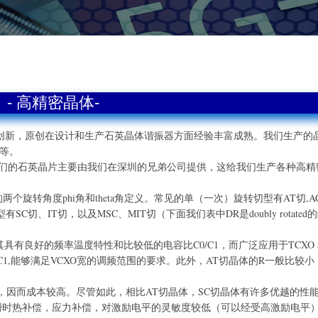
- 高精密晶体-
，原创在设计和生产石英晶体谐振器方面经验丰富成熟。我们生产的
等等。
石英晶片主要由我们在深圳的兄弟公司提供，这给我们生产各种高精
旋转角度phi角和theta角定义。常见的单（一次）旋转切型有AT切,A
、IT切，以及MSC、MIT切（下面我们表中DR是doubly rotated
良好的频率温度特性和比较低的电容比C0/C1，而广泛应用于TCXO 
/C1,能够满足VCXO宽的调频范围的要求。此外，AT切晶体的R一般比较小
因而成本较高。尽管如此，相比AT切晶体，SC切晶体有许多优越的性
如瞬时热补偿，应力补偿，对激励电平的灵敏度较低（可以经受高激励电平