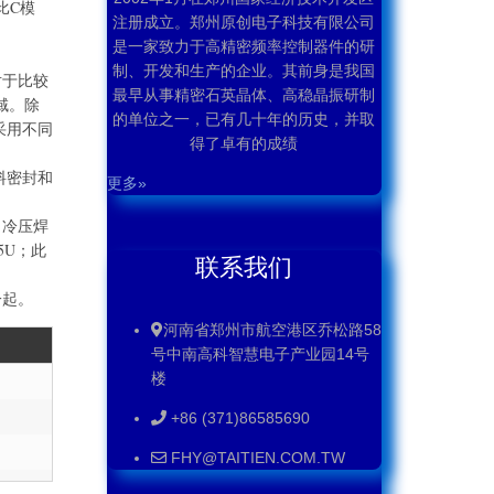
比C模
注册成立。郑州原创电子科技有限公司
是一家致力于高精密频率控制器件的研
制、开发和生产的企业。其前身是我国
于比较
最早从事精密石英晶体、高稳晶振研制
域。除
的单位之一，已有几十年的历史，并取
采用不同
得了卓有的成绩
料密封和
更多»
冷压焊
5U；此
联系我们
一起。
河南省郑州市航空港区乔松路58
号中南高科智慧电子产业园14号
楼
+86 (371)86585690
FHY@TAITIEN.COM.TW