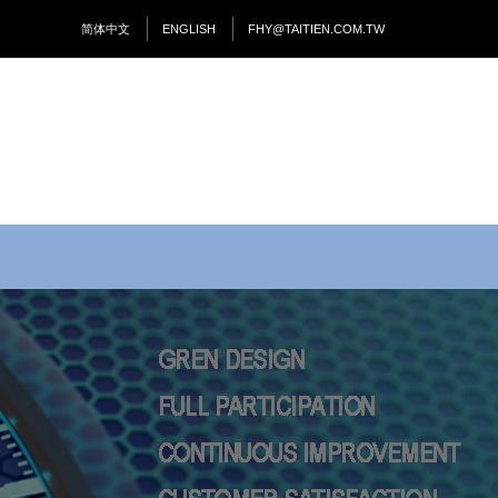
简体中文
ENGLISH
FHY@TAITIEN.COM.TW