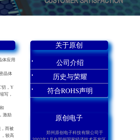
关于原创
晶体应用
公司介绍
密晶体
历史与荣耀
C切，Y
符合ROHS声明
的缩写，
和
，激励
原创电子
能，而被
郑州原创电子科技有限公司于
），较高
2002年1月在郑州国家经济技术开发区