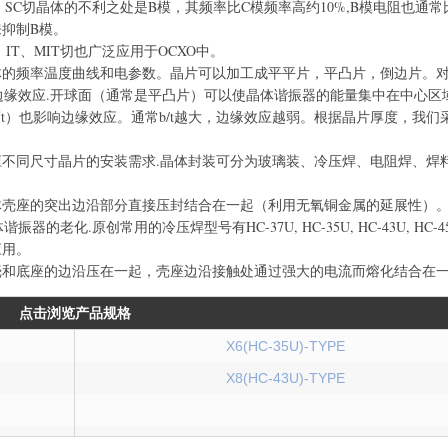
。SC切晶体的不利之处是B模，其频率比C模频率高约10%,B模电阻也通常
来抑制B模。
、MIT切也广泛应用于OCXO中。
频率温度曲线和电参数。晶片可以加工成平平片，平凸片，倒边片。对
缘效应.开球面（通常是平凸片）可以使晶体谐振器的能量集中在中心区
t）也影响边缘效应。通常b/t越大，边缘效应越弱。根据晶片厚度，我们
同尺寸晶片的安装需求.晶体封装可分为玻璃装、冷压焊、电阻焊、焊
座的突出边沿部分直接压封结合在一起（利用无氧铜金属的延展性）。
.原创常用的冷压焊型号有HC-37U, HC-35U, HC-43U, HC-4
应用。
底座的边沿压在一起，壳座边沿接触处通过强大的电流而熔化结合在
点击浏览产品规格
X6(HC-35U)-TYPE
X8(HC-43U)-TYPE