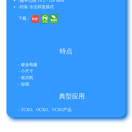
-频率范围:19.2 - 128 MHz
-封装:冷压焊直插式
下载：
特点
- 镀金电极
- 小尺寸
- 低功耗
- 短稳
典型应用
- TCXO、OCXO、VCXO产品