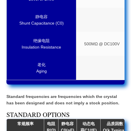
静电容
Shunt Capacitance (C0)
绝缘电阻
500MΩ @ DC100V
Insulation Resistance
老化
Aging
Standard frequencies are frequencies which the crystal
has been designed and does not imply a stock position.
STANDARD OPTIONS
常规频率
电阻
静电容
动态电
品质因数
R(Ω)
C0(pF)
容C1(fF)
Q(k,Typical)