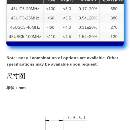
45UIT3-20MHz
<100
<3.0
0.17±20%
650
45UIT3-25MHz
<60
<3.5
0.54±20%
380
45USC3-40MHz
<60
<4.0
0.31±20%
270
45USC5-100MHz
<110
<4.5
1.54±20%
120
Note: not all combination of options are available. Other
specifications may be available upon request.
尺寸图
单位：mm