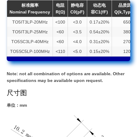
标准频率
电阻
静电容
动态电
品质因数
Nominal Frequency
R(Ω)
C0(pF)
容C1(fF)
Q(k,Typica
TO5IT3LP-20MHz
<100
<3.0
0.17±20%
650
TO5IT3LP-25MHz
<60
<3.5
0.54±20%
380
TO5SC3LP-40MHz
<60
<4.0
0.31±20%
270
TO5SC5LP-100MHz
<110
<5.0
0.15±20%
120
Note: not all combination of options are available. Other
specifications may be available upon request.
尺寸图
单位：mm