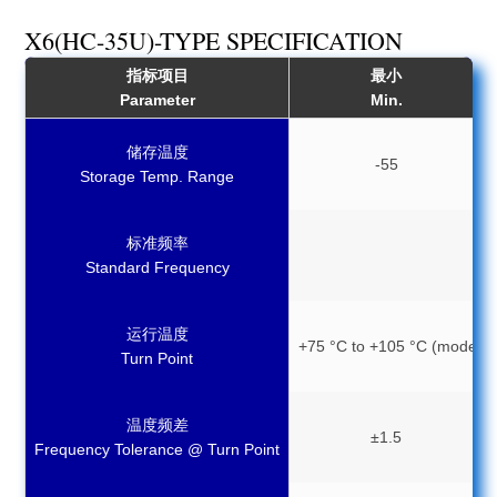
X6(HC-35U)-TYPE SPECIFICATION
指标项目
最小
Parameter
Min.
储存温度
-55
Storage Temp. Range
标准频率
Standard Frequency
运行温度
+75 °C to +105 °C (mode, cu
Turn Point
温度频差
±1.5
Frequency Tolerance @ Turn Point