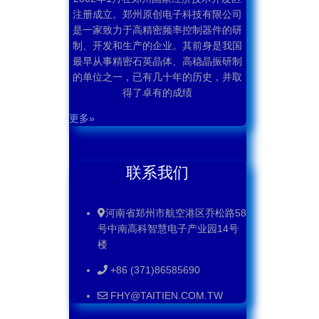
注册成立。郑州原创电子科技有限公司
是一家致力于高精密频率控制器件的研
制、开发和生产的企业。其前身是我国
最早从事精密石英晶体、高稳晶振研制
的单位之一，已有几十年的历史，并取
得了卓有的成绩
更多»
联系我们
河南省郑州市航空港区乔松路58
号中南高科智慧电子产业园14号
楼
+86 (371)86585690
FHY@TAITIEN.COM.TW