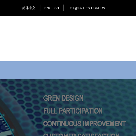
简体中文
ENGLISH
FHY@TAITIEN.COM.TW